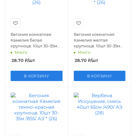
Бегония комнатная
Бегония комнатная
Камелия белая
Камелия желтая
крупноцв. 10шт 30-35м
крупноцв. 10шт 30-35м
/849-1/ АЭ * (26)
/849/ АЭ * (26)
Много
Много
28.70
₽
/шт
28.70
₽
/шт
В КОРЗИНУ
В КОРЗИНУ