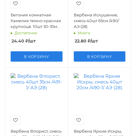
Бегония комнатная
Вербена Искушение,
Камелия темно-красная
смесь 40шт 65см /490/
крупноцв. 10шт 30-35м
АЭ (28)
/855/ АЭ * (26)
Достаточно
Много
24.40
₽
/шт
22.80
₽
/шт
В КОРЗИНУ
В КОРЗИНУ
Вербена Флорист, смесь
Вербена Яркие Искры,