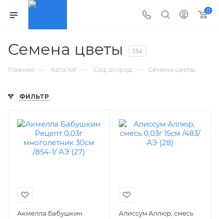
0
Семена цветы
134
—
—
—
Главная
Каталог
Сад, огород
Семена цветы
ФИЛЬТР
Акмелла Бабушкин
Алиссум Аллюр, смесь