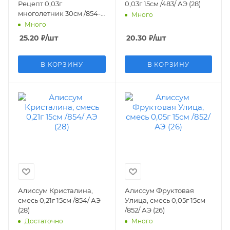
Рецепт 0,03г
0,03г 15см /483/ АЭ (28)
многолетник 30см /854-1/
Много
АЭ (27)
Много
25.20
₽
/шт
20.30
₽
/шт
В КОРЗИНУ
В КОРЗИНУ
Алиссум Кристалина,
Алиссум Фруктовая
смесь 0,21г 15см /854/ АЭ
Улица, смесь 0,05г 15см
(28)
/852/ АЭ (26)
Достаточно
Много