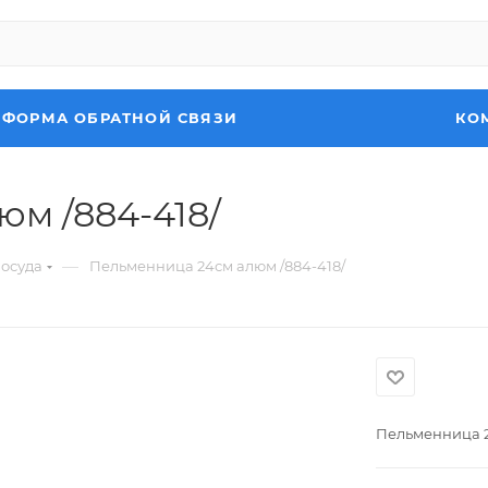
ФОРМА ОБРАТНОЙ СВЯЗИ
КО
м /884-418/
—
осуда
Пельменница 24см алюм /884-418/
Пельменница 2