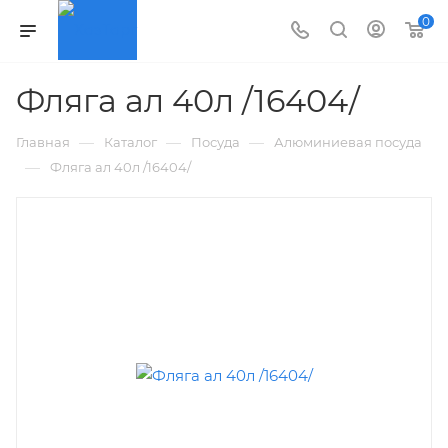
0
Фляга ал 40л /16404/
—
—
—
Главная
Каталог
Посуда
Алюминиевая посуда
—
Фляга ал 40л /16404/