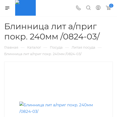
0
Блинница лит а/приг
покр. 240мм /0824-03/
—
—
—
—
Главная
Каталог
Посуда
Литая посуда
Блинница лит а/приг покр. 240мм /0824-03/