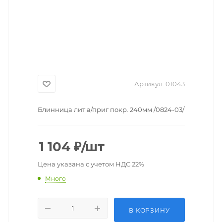
Артикул:
01043
Блинница лит а/приг покр. 240мм /0824-03/
1 104
₽
/шт
Цена указана с учетом НДС 22%
Много
В КОРЗИНУ