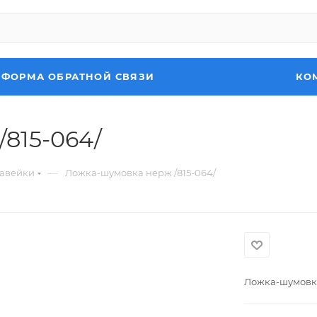
ФОРМА ОБРАТНОЙ СВЯЗИ
КО
815-064/
—
жавейки
Ложка-шумовка нерж /815-064/
Ложка-шумовка