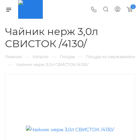
0
Чайник нерж 3,0л
СВИСТОК /4130/
—
—
—
Главная
Каталог
Посуда
Посуда из нержавейки
—
Чайник нерж 3,0л СВИСТОК /4130/