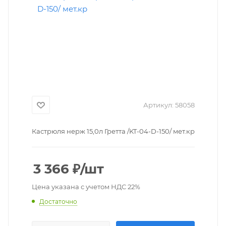
Артикул:
58058
Кастрюля нерж 15,0л Гретта /KT-04-D-150/ мет.кр
3 366
₽
/шт
Цена указана с учетом НДС 22%
Достаточно