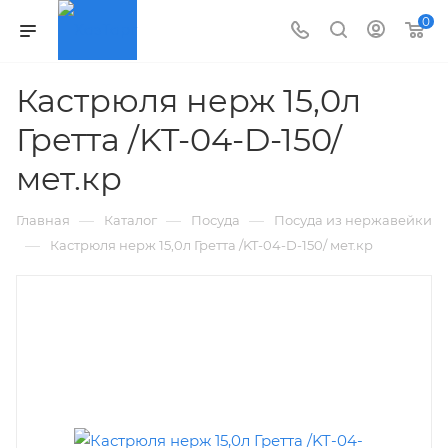
0
Кастрюля нерж 15,0л
Гретта /KT-04-D-150/
мет.кр
—
—
—
Главная
Каталог
Посуда
Посуда из нержавейки
—
Кастрюля нерж 15,0л Гретта /KT-04-D-150/ мет.кр