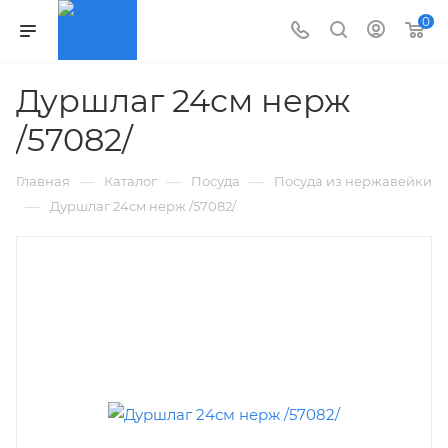
0
Дуршлаг 24см нерж
/57082/
—
—
—
Главная
Каталог
Посуда
Посуда из нержавейки
—
Дуршлаг 24см нерж /57082/