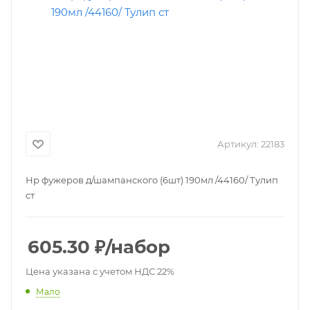
Артикул:
22183
Нр фужеров д/шампанского (6шт) 190мл /44160/ Тулип
ст
605.30
₽
/набор
Цена указана с учетом НДС 22%
Мало