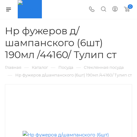
0
Нр фужеров д/
шампанского (6шт)
190мл /44160/ Тулип ст
—
—
—
Главная
Каталог
Посуда
Стеклянная посуда
—
Нр фужеров д/шампанского (6шт) 190мл /44160/ Тулип ст