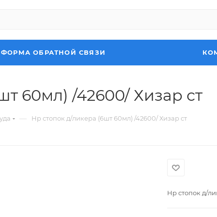
ФОРМА ОБРАТНОЙ СВЯЗИ
КО
шт 60мл) /42600/ Хизар ст
—
уда
Нр стопок д/ликера (6шт 60мл) /42600/ Хизар ст
Нр стопок д/ли