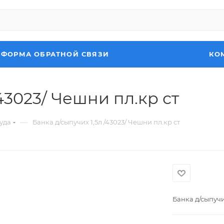
ФОРМА ОБРАТНОЙ СВЯЗИ
КО
43023/ Чешни пл.кр ст
—
уда
Банка д/сыпучих 1,5л /43023/ Чешни пл.кр ст
Банка д/сыпучих