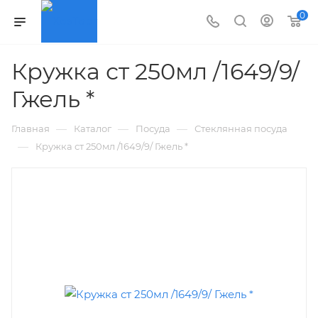
0
Кружка ст 250мл /1649/9/
Гжель *
—
—
—
Главная
Каталог
Посуда
Стеклянная посуда
—
Кружка ст 250мл /1649/9/ Гжель *