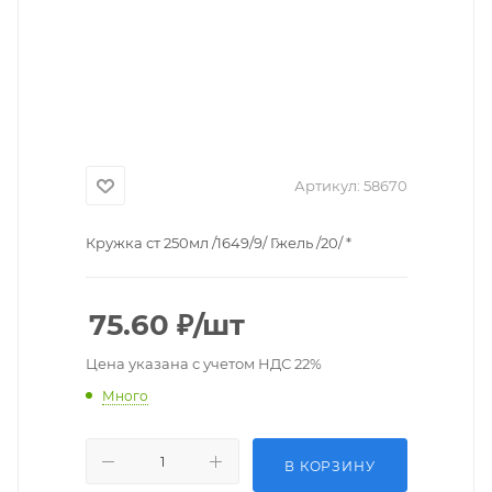
Артикул:
58670
Кружка ст 250мл /1649/9/ Гжель /20/ *
75.60
₽
/шт
Цена указана с учетом НДС 22%
Много
В КОРЗИНУ