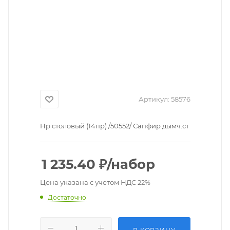
Артикул:
58576
Нр столовый (14пр) /50552/ Сапфир дымч.ст
1 235.40
₽
/набор
Цена указана с учетом НДС 22%
Достаточно