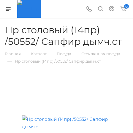
0
Нр столовый (14пр)
/50552/ Сапфир дымч.ст
—
—
—
Главная
Каталог
Посуда
Стеклянная посуда
—
Нр столовый (14пр) /50552/ Сапфир дымч.ст