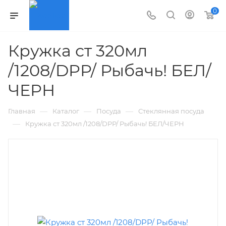
0
Кружка ст 320мл
/1208/DPР/ Рыбачь! БЕЛ/
ЧЕРН
—
—
—
Главная
Каталог
Посуда
Стеклянная посуда
—
Кружка ст 320мл /1208/DPР/ Рыбачь! БЕЛ/ЧЕРН