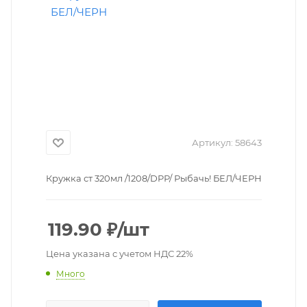
Артикул:
58643
Кружка ст 320мл /1208/DPР/ Рыбачь! БЕЛ/ЧЕРН
119.90
₽
/шт
Цена указана с учетом НДС 22%
Много