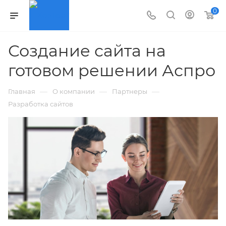
0
Создание сайта на
готовом решении Аспро
—
—
—
Главная
О компании
Партнеры
Разработка сайтов